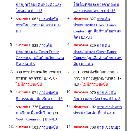
การผูกเงื่อน เดินทรงตัวและ
ใช้เข็มทิศและการคาดคะเน
โยนบอล ป.1-ป.3
และการสะกดรอย ป.4-ป.6
3.
4.
062
การแข่งขัน
827
การเต้น
การจัดการค่ายพักแรม ม.1-
ประกอบเพลง Cover Dance
ม.3
Contest (ลูกเสือต้านภัยยาเสพ
ติด) ป.1-ป.3
5.
6.
828
การเต้น
829
การเต้น
ประกอบเพลง Cover Dance
ประกอบเพลง Cover Dance
Contest (ลูกเสือต้านภัยยาเสพ
Contest (ลูกเสือต้านภัยยาเสพ
ติด) ป.4-ป.6
ติด) ม.1-ม.3
7.
8.
830 การประกวดกิจกรรมยุว
831 การแข่งขันกิจกรรมยุว
กาชาด คหกรรม ป.4-ป.6
-
กาชาด การปฐมพยาบาล ม.1-
ไม่มีการแข่งขัน
ม.3
- ไม่มีการแข่งขัน
9.
10.
071
การแข่งขัน
070
การแข่งขัน
กิจกรรมสภานักเรียน ป.1-ป.6
กิจกรรมสภานักเรียน ป.1-ม.3
11.
12.
776
กิจกรรม
102
การแข่งขันการ
นักเรียนเพื่อนที่ปรึกษา (YC :
ทำหนังสือเล่มเล็ก ป.4-ป.6
Youth Counselor) ม.1-ม.3
13.
14.
103
การแข่งขัน
708
การแข่งขันยุว