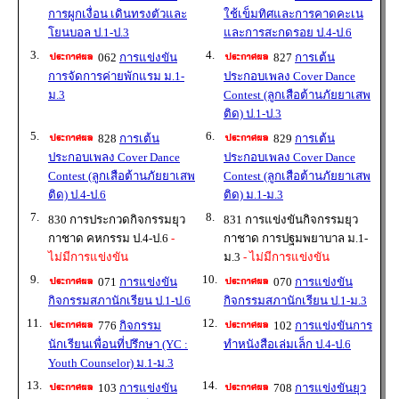
การผูกเงื่อน เดินทรงตัวและ
ใช้เข็มทิศและการคาดคะเน
โยนบอล ป.1-ป.3
และการสะกดรอย ป.4-ป.6
3.
4.
062
การแข่งขัน
827
การเต้น
การจัดการค่ายพักแรม ม.1-
ประกอบเพลง Cover Dance
ม.3
Contest (ลูกเสือต้านภัยยาเสพ
ติด) ป.1-ป.3
5.
6.
828
การเต้น
829
การเต้น
ประกอบเพลง Cover Dance
ประกอบเพลง Cover Dance
Contest (ลูกเสือต้านภัยยาเสพ
Contest (ลูกเสือต้านภัยยาเสพ
ติด) ป.4-ป.6
ติด) ม.1-ม.3
7.
8.
830 การประกวดกิจกรรมยุว
831 การแข่งขันกิจกรรมยุว
กาชาด คหกรรม ป.4-ป.6
-
กาชาด การปฐมพยาบาล ม.1-
ไม่มีการแข่งขัน
ม.3
- ไม่มีการแข่งขัน
9.
10.
071
การแข่งขัน
070
การแข่งขัน
กิจกรรมสภานักเรียน ป.1-ป.6
กิจกรรมสภานักเรียน ป.1-ม.3
11.
12.
776
กิจกรรม
102
การแข่งขันการ
นักเรียนเพื่อนที่ปรึกษา (YC :
ทำหนังสือเล่มเล็ก ป.4-ป.6
Youth Counselor) ม.1-ม.3
13.
14.
103
การแข่งขัน
708
การแข่งขันยุว