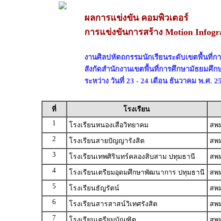
ผลการแข่งขัน คอมพิวเตอร์
การแข่งขันการสร้าง Motion Infogr
งานศิลปหัตถกรรมนักเรียนระดับเขตพื้นที่การ
สังกัดสำนักงานเขตพื้นที่การศึกษามัธยมศึก
ระหว่าง วันที่ 23 - 24 เดือน ธันวาคม พ.ศ. 2
ที่
โรงเรียน
1
โรงเรียนหนองเสือวิทยาคม
สพม
2
โรงเรียนสายปัญญารังสิต
สพม
3
โรงเรียนเทพศิรินทร์คลองสิบสาม ปทุมธานี
สพม
4
โรงเรียนเตรียมอุดมศึกษาพัฒนาการ ปทุมธานี
สพม
5
โรงเรียนธัญรัตน์
สพม
6
โรงเรียนสารสาสน์วิเทศรังสิต
สพม
7
โรงเรียนเตรียมบัณฑิต
สพม